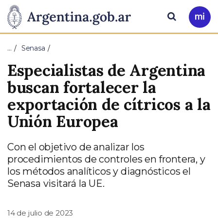
Pasar al contenido principal
Presidencia
Buscar
Ir
a
de
Mi
…
Senasa
Arg
la
Especialistas de Argentina
Nación
buscan fortalecer la
exportación de cítricos a la
Unión Europea
Con el objetivo de analizar los
procedimientos de controles en frontera, y
los métodos analíticos y diagnósticos el
Senasa visitará la UE.
14 de julio de 2023