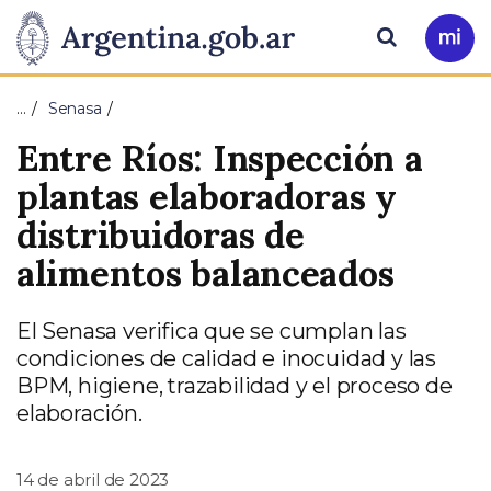
Pasar al contenido principal
Presidencia
Buscar
Ir
a
de
Mi
…
Senasa
Arg
la
Entre Ríos: Inspección a
Nación
plantas elaboradoras y
distribuidoras de
alimentos balanceados
El Senasa verifica que se cumplan las
condiciones de calidad e inocuidad y las
BPM, higiene, trazabilidad y el proceso de
elaboración.
14 de abril de 2023