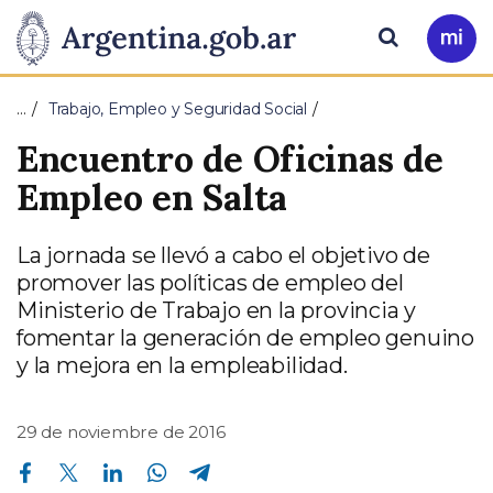
Pasar al contenido principal
Presidencia
Buscar
Ir
a
de
Mi
…
Trabajo, Empleo y Seguridad Social
Arg
la
Encuentro de Oficinas de
Nación
Empleo en Salta
La jornada se llevó a cabo el objetivo de
promover las políticas de empleo del
Ministerio de Trabajo en la provincia y
fomentar la generación de empleo genuino
y la mejora en la empleabilidad.
29 de noviembre de 2016
Compartir en Facebook
Compartir en Twitter
Compartir en Linkedin
Compartir en Whatsapp
Compartir en Telegram