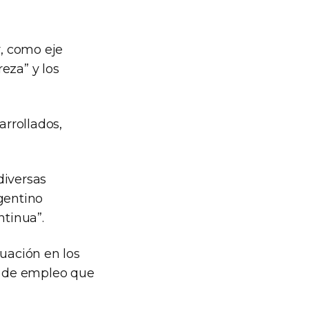
r, como eje
reza” y los
rrollados,
diversas
gentino
tinua”.
luación en los
n de empleo que