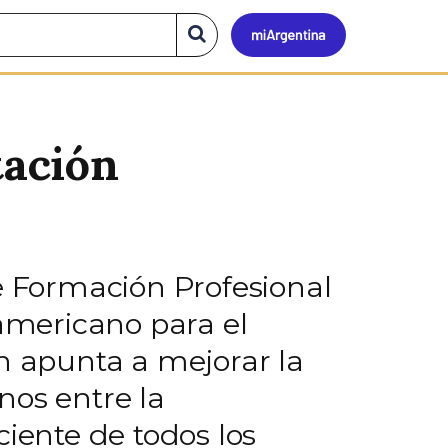
Mi
Buscar
en
el
Argen
sitio
tación
e Formación Profesional
ramericano para el
ón apunta a mejorar la
nos entre la
ciente de todos los