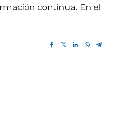
ormación contínua. En el
Compartir en Facebook
Compartir en Twitter
Compartir en Linkedin
Compartir en Whatsapp
Compartir en Telegram