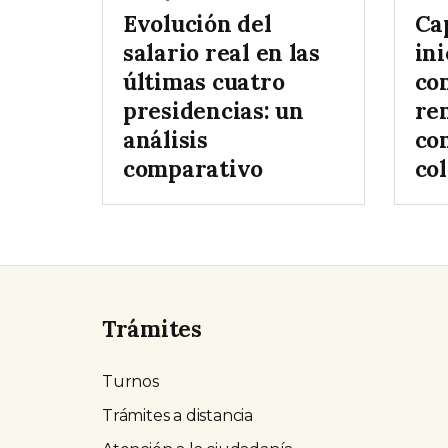
Evolución del
Ca
salario real en las
ini
últimas cuatro
co
presidencias: un
re
análisis
co
comparativo
col
Trámites
Turnos
Trámites a distancia