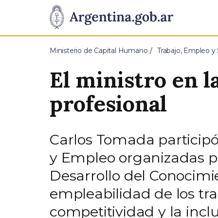
Pasar al contenido principal
Presidencia
de
Ministerio de Capital Humano
Trabajo, Empleo y 
la
El ministro en l
Nación
profesional
Carlos Tomada participó
y Empleo organizadas por
Desarrollo del Conocimi
empleabilidad de los tr
competitividad y la incl