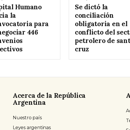
pital Humano
Se dictó la
cia la
conciliación
nvocatoria para
obligatoria en el
negociar 446
conflicto del sec
nvenios
petrolero de san
ectivos
cruz
Acerca de la República
A
Argentina
A
Nuestro país
T
Leyes argentinas