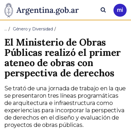
Pasar al contenido principal
Presidencia
Buscar
Ir
a
de
Mi
…
Género y Diversidad
Arg
la
El Ministerio de Obras
Nación
Públicas realizó el primer
ateneo de obras con
perspectiva de derechos
Se trató de una jornada de trabajo en la que
se presentaron tres líneas programáticas
de arquitectura e infraestructura como
experiencias para incorporar la perspectiva
de derechos en el diseño y evaluación de
proyectos de obras públicas.