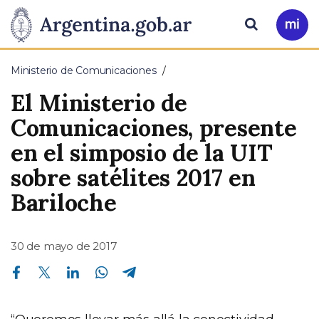
Pasar al contenido principal
Presidencia
Buscar
Ir
a
de
Mi
Ministerio de Comunicaciones
Arg
la
El Ministerio de
Nación
Comunicaciones, presente
en el simposio de la UIT
sobre satélites 2017 en
Bariloche
30 de mayo de 2017
Compartir en Facebook
Compartir en Twitter
Compartir en Linkedin
Compartir en Whatsapp
Compartir en Telegram