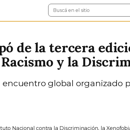
Buscar
en
el
sitio
pó de la tercera edic
l Racismo y la Discri
l encuentro global organizado 
stituto Nacional contra la Discriminación, la Xenofob