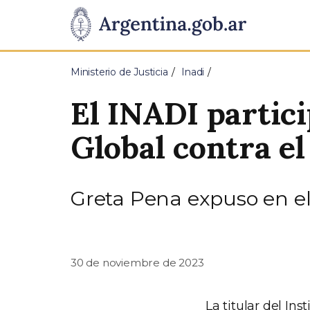
Pasar al contenido principal
Presidencia
de
Ministerio de Justicia
Inadi
la
El INADI partici
Nación
Global contra e
Greta Pena expuso en e
30 de noviembre de 2023
La titular del In