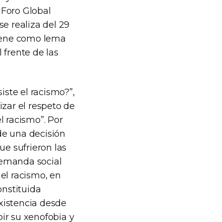
 Foro Global
e realiza del 29
tiene como lema
l frente de las
iste el racismo?”,
izar el respeto de
l racismo”. Por
 de una decisión
ue sufrieron las
demanda social
 el racismo, en
onstituida
xistencia desde
ir su xenofobia y