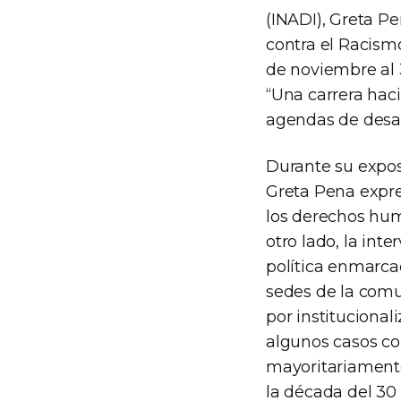
(INADI), Greta Pe
contra el Racismo
de noviembre al 
“Una carrera hacia
agendas de desar
Durante su exposi
Greta Pena expres
los derechos huma
otro lado, la int
política enmarcad
sedes de la comu
por institucional
algunos casos con
mayoritariamente
la década del 30