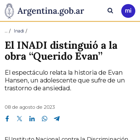
Pasar al contenido principal
Presidencia
Buscar
Ir
a
de
Mi
…
Inadi
Arg
la
El INADI distinguió a la
Nación
obra “Querido Evan”
El espectáculo relata la historia de Evan
Hansen, un adolescente que sufre de un
trastorno de ansiedad.
08 de agosto de 2023
Compartir en Facebook
Compartir en Twitter
Compartir en Linkedin
Compartir en Whatsapp
Compartir en Telegram
El Instituto Nacional contra la Discriminación,