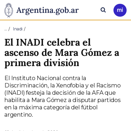
Pasar al contenido principal
Presidencia
Buscar
Ir
a
de
Mi
…
Inadi
Arg
la
El INADI celebra el
Nación
ascenso de Mara Gómez a
primera división
El Instituto Nacional contra la
Discriminación, la Xenofobia y el Racismo
(INADI) festeja la decisión de la AFA que
habilita a Mara Gómez a disputar partidos
en la máxima categoría del fútbol
argentino.