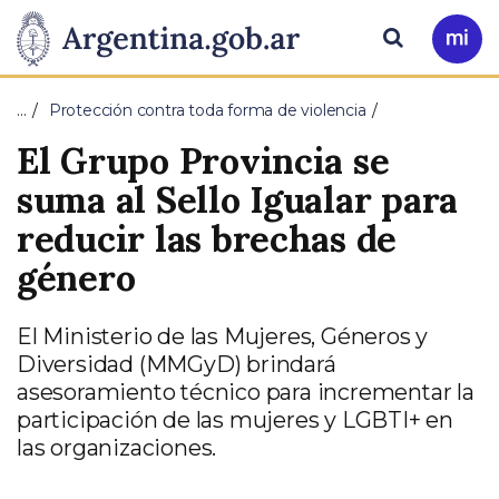
Pasar al contenido principal
Presidencia
Buscar
Ir
a
de
Mi
…
Protección contra toda forma de violencia
Arg
la
El Grupo Provincia se
Nación
suma al Sello Igualar para
reducir las brechas de
género
El Ministerio de las Mujeres, Géneros y
Diversidad (MMGyD) brindará
asesoramiento técnico para incrementar la
participación de las mujeres y LGBTI+ en
las organizaciones.