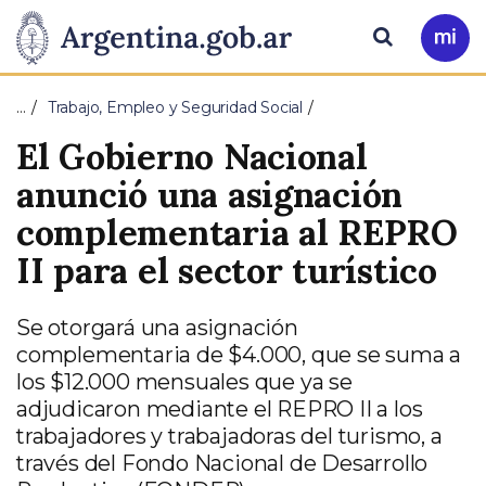
Pasar al contenido principal
Presidencia
Buscar
Ir
a
de
Mi
…
Trabajo, Empleo y Seguridad Social
Arg
la
El Gobierno Nacional
Nación
anunció una asignación
complementaria al REPRO
II para el sector turístico
Se otorgará una asignación
complementaria de $4.000, que se suma a
los $12.000 mensuales que ya se
adjudicaron mediante el REPRO II a los
trabajadores y trabajadoras del turismo, a
través del Fondo Nacional de Desarrollo