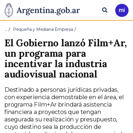
Pasar al contenido principal
Presidencia
Buscar
Ir
a
de
Mi
…
Pequeña y Mediana Empresa
Arg
la
El Gobierno lanzó Film+Ar,
Nación
un programa para
incentivar la industria
audiovisual nacional
Destinado a personas jurídicas privadas,
con experiencia demostrable en el área, el
programa Film+Ar brindará asistencia
financiera a proyectos que tengan
asegurada su realización y presupuesto,
cuyo destino sea la producción de