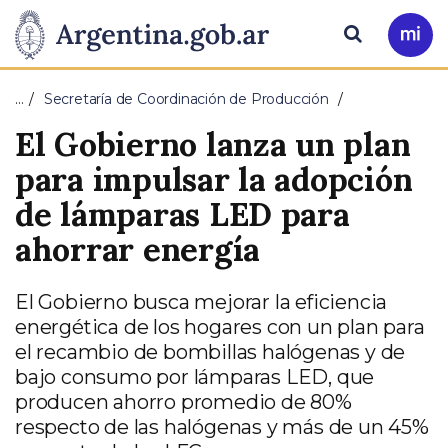
Pasar al contenido principal
Presidencia
Buscar
Ir
a
de
Mi
…
Secretaría de Coordinación de Producción
Arg
la
El Gobierno lanza un plan
Nación
para impulsar la adopción
de lámparas LED para
ahorrar energía
El Gobierno busca mejorar la eficiencia
energética de los hogares con un plan para
el recambio de bombillas halógenas y de
bajo consumo por lámparas LED, que
producen ahorro promedio de 80%
respecto de las halógenas y más de un 45%