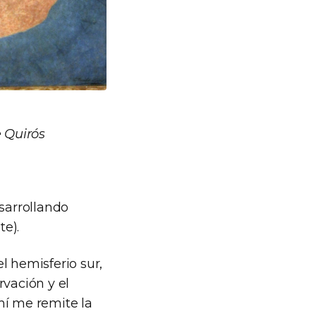
 Quirós
sarrollando
te).
l hemisferio sur,
rvación y el
mí me remite la