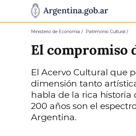
Pasar al contenido principal
Presidencia
de
Ministerio de Economía
Patrimonio Cultural
la
El compromiso d
Nación
El Acervo Cultural que 
dimensión tanto artíst
habla de la rica historia
200 años son el espectr
Argentina.