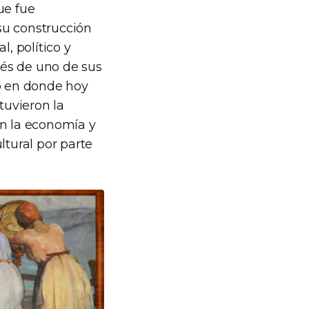
ue fue
su construcción
, político y
vés de uno de sus
io en donde hoy
tuvieron la
on la economía y
ltural por parte