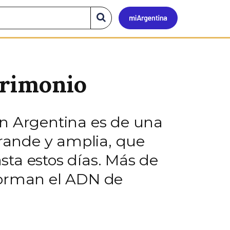
Mi
Buscar
en
el
Argen
sitio
trimonio
en Argentina es de una
rande y amplia, que
asta estos días. Más de
forman el ADN de