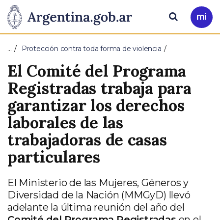
Pasar al contenido principal
Presidencia
Buscar
Ir
a
de
Mi
…
Protección contra toda forma de violencia
Arg
la
El Comité del Programa
Nación
Registradas trabaja para
garantizar los derechos
laborales de las
trabajadoras de casas
particulares
El Ministerio de las Mujeres, Géneros y
Diversidad de la Nación (MMGyD) llevó
adelante la última reunión del año del
Comité del Programa Registradas
en el