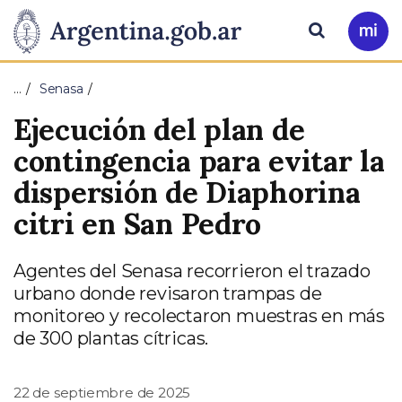
Pasar al contenido principal
Presidencia
Buscar
Ir
a
de
Mi
…
Senasa
Arg
la
Ejecución del plan de
Nación
contingencia para evitar la
dispersión de Diaphorina
citri en San Pedro
Agentes del Senasa recorrieron el trazado
urbano donde revisaron trampas de
monitoreo y recolectaron muestras en más
de 300 plantas cítricas.
22 de septiembre de 2025