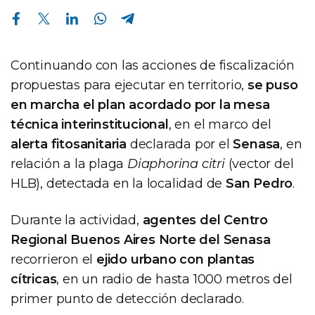
Compartir en Facebook
Compartir en Twitter
Compartir en Linkedin
Compartir en Whatsapp
Compartir en Telegram
Continuando con las acciones de fiscalización
propuestas para ejecutar en territorio,
se puso
en marcha el plan acordado por la mesa
técnica interinstitucional
, en el marco del
alerta fitosanitaria
declarada por el
Senasa
, en
relación a la plaga
Diaphorina citri
(vector del
HLB), detectada en la localidad de
San Pedro
.
Durante la actividad,
agentes del Centro
Regional Buenos Aires Norte del Senasa
recorrieron el
ejido urbano con plantas
cítricas
, en un radio de hasta 1000 metros del
primer punto de detección declarado.