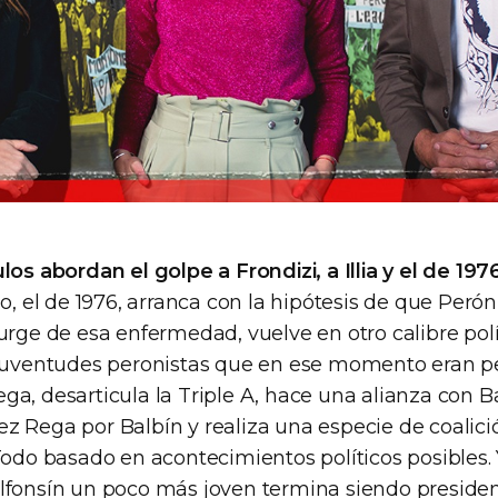
los abordan el golpe a Frondizi, a Illia y el de 197
lo, el de 1976, arranca con la hipótesis de que Peró
urge de esa enfermedad, vuelve en otro calibre pol
 juventudes peronistas que en ese momento eran p
a, desarticula la Triple A, hace una alianza con B
z Rega por Balbín y realiza una especie de coalici
 Todo basado en acontecimientos políticos posibles
lfonsín un poco más joven termina siendo presiden