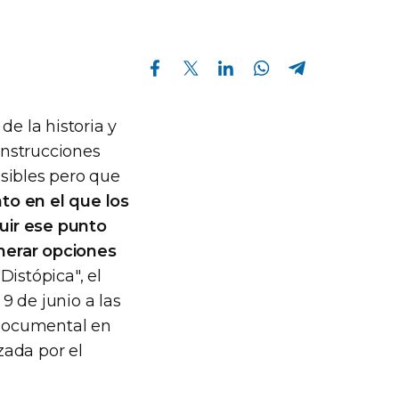
Compartir en Facebook
Compartir en Twitter
Compartir en Linkedin
Compartir en Whatsapp
Compartir en Telegram
de la historia y
onstrucciones
sibles pero que
to en el que los
uir ese punto
nerar opciones
Distópica", el
9 de junio a las
 documental en
zada por el