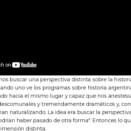
s buscar una perspectiva distinta sobre la histori
ndo uno ve los programas sobre historia argentina
ndo hacia el mismo lugar y capaz que nos anestes
descomunales y tremendamente dramáticos y, con 
an naturalizando. La idea era buscar la perspectiva
drían haber pasado de otra forma". Entonces lo q
imensión distinta.