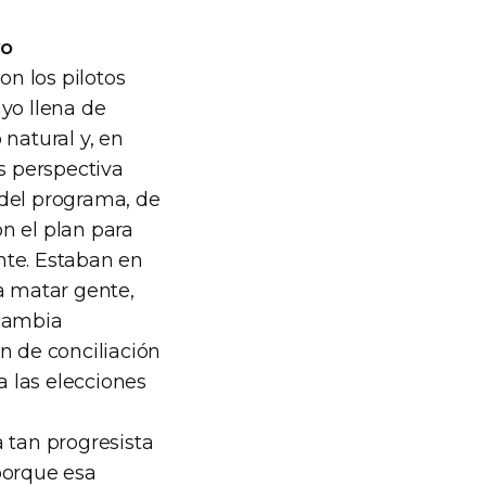
yo
on los pilotos
yo llena de
natural y, en
s perspectiva
 del programa, de
n el plan para
nte. Estaban en
a matar gente,
 cambia
n de conciliación
 las elecciones
 tan progresista
porque esa