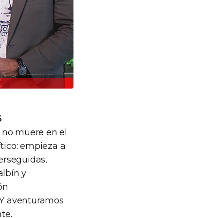
6
n no muere en el
ítico: empieza a
erseguidas,
albín y
ón
. Y aventuramos
te.