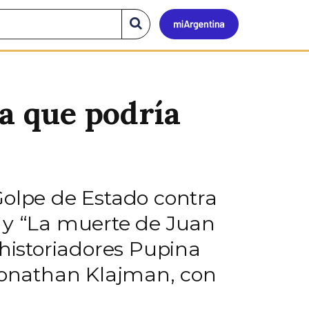
Mi
Buscar
en
el
Argen
sitio
na que podría
Golpe de Estado contra
”, y “La muerte de Juan
 historiadores Pupina
 Ionathan Klajman, con