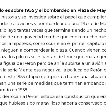
ulo es sobre 1955 y el bombardeo en Plaza de Ma
 historia y se investiga sobre el papel que cumplier
éndose a aviones y bombardeando una Plaza de Ma
z lo leyó tantas veces que termina siendo un hecho 
cho de una gravedad terrible que cobra mucho má
s la hipótesis, como ocurre en el primer capítulo
se nieguen a bombardear la plaza. Cuando vienen co
aza los pilotos se espantan de tener que matar ge
a figura de Perón pero de ahí a subirse a un avión 
n la serie. Y ante esa negativa, la política de Perón
 en este 1955 utópico, empieza a haber una situació
man una serie de medidas que terminan arribando a
rrido en 1958.
o derrocan a Perón, estaba esa constitución que era
, que hubiese sido maravilloso haberla conservado 