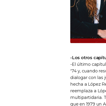
-Los otros capítu
-El último capítu
'74 y, cuando res
dialogar con las
hecha a López Reg
reemplaza a Lópe
multipartidaria.
que en 1979 un A