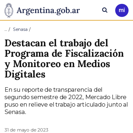
Pasar al contenido principal
Presidencia
Buscar
Ir
a
de
Mi
…
Senasa
Arg
la
Destacan el trabajo del
Nación
Programa de Fiscalización
y Monitoreo en Medios
Digitales
En su reporte de transparencia del
segundo semestre de 2022, Mercado Libre
puso en relieve el trabajo articulado junto al
Senasa.
31 de mayo de 2023