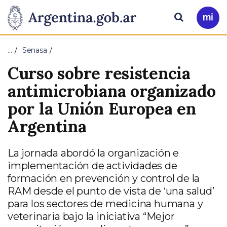
Pasar al contenido principal
Presidencia
Buscar
Ir
a
de
Mi
…
Senasa
Arg
la
Curso sobre resistencia
Nación
antimicrobiana organizado
por la Unión Europea en
Argentina
La jornada abordó la organización e
implementación de actividades de
formación en prevención y control de la
RAM desde el punto de vista de ‘una salud’
para los sectores de medicina humana y
veterinaria bajo la iniciativa “Mejor