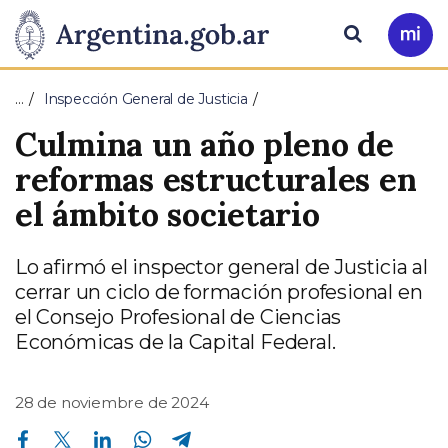
Pasar al contenido principal
Presidencia
Buscar
Ir
a
de
Mi
…
Inspección General de Justicia
Arg
la
Culmina un año pleno de
Nación
reformas estructurales en
el ámbito societario
Lo afirmó el inspector general de Justicia al
cerrar un ciclo de formación profesional en
el Consejo Profesional de Ciencias
Económicas de la Capital Federal.
28 de noviembre de 2024
Compartir en Facebook
Compartir en Twitter
Compartir en Linkedin
Compartir en Whatsapp
Compartir en Telegram