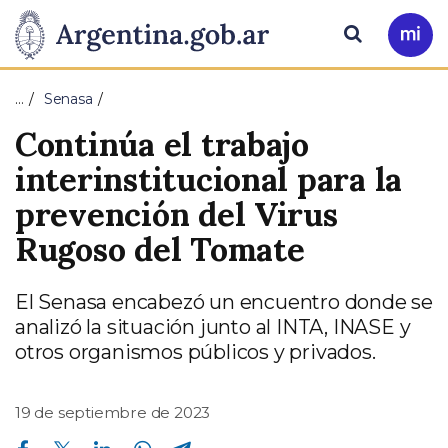
Pasar al contenido principal
Presidencia
Buscar
Ir
a
de
Mi
…
Senasa
Arg
la
Continúa el trabajo
Nación
interinstitucional para la
prevención del Virus
Rugoso del Tomate
El Senasa encabezó un encuentro donde se
analizó la situación junto al INTA, INASE y
otros organismos públicos y privados.
19 de septiembre de 2023
Compartir en Facebook
Compartir en Twitter
Compartir en Linkedin
Compartir en Whatsapp
Compartir en Telegram