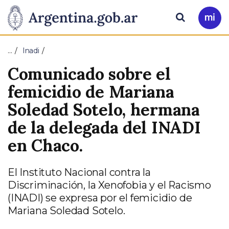
Pasar al contenido principal
Presidencia
Buscar
Ir
a
de
Mi
…
Inadi
Arg
la
Comunicado sobre el
Nación
femicidio de Mariana
Soledad Sotelo, hermana
de la delegada del INADI
en Chaco.
El Instituto Nacional contra la
Discriminación, la Xenofobia y el Racismo
(INADI) se expresa por el femicidio de
Mariana Soledad Sotelo.