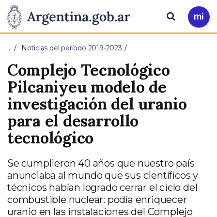
Pasar al contenido principal
Presidencia
Buscar
Ir
a
de
Mi
…
Noticias del período 2019-2023
Arg
la
Complejo Tecnológico
Nación
Pilcaniyeu modelo de
investigación del uranio
para el desarrollo
tecnológico
Se cumplieron 40 años que nuestro país
anunciaba al mundo que sus científicos y
técnicos habían logrado cerrar el ciclo del
combustible nuclear: podía enriquecer
uranio en las instalaciones del Complejo