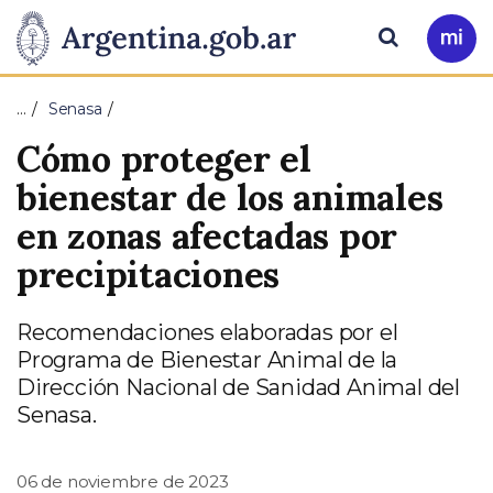
Pasar al contenido principal
Presidencia
Buscar
Ir
a
de
Mi
…
Senasa
Arg
la
Cómo proteger el
Nación
bienestar de los animales
en zonas afectadas por
precipitaciones
Recomendaciones elaboradas por el
Programa de Bienestar Animal de la
Dirección Nacional de Sanidad Animal del
Senasa.
06 de noviembre de 2023