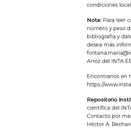
condiciones local
Nota:
Para leer c
número y peso de 
bibliografía y da
desea más inform
fontana.maria@in
Arroz del INTA EE
Encontranos en 
https://www.inst
Repositorio Inst
científica del INT
Contacto por mas 
Héctor A. Becha