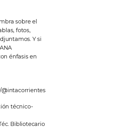
embra sobre el
blas, fotos,
adjuntamos. Y si
NTANA
con énfasis en
/@intacorrientes
ión técnico-
éc. Bibliotecario