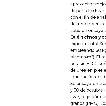
aprovechar mejor
disponible durant
con el fin de an
del rendimiento 
cabo un ensayo e
Qué hicimos y c
experimental Sem
empleando 60 kg 
plantas/m²). El 
potasio + 100 kg
de urea en prerie
inundación desde 
Se ensayaron tres
y 30 de octubre 
azar, registrándo
granos (PMG). Lo