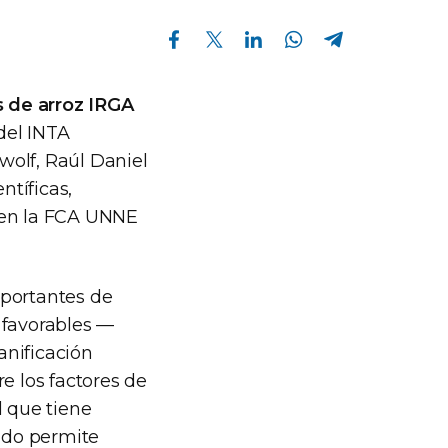
Compartir en Facebook
Compartir en Twitter
Compartir en Linkedin
Compartir en Whatsapp
Compartir en Telegram
s de arroz IRGA
 del INTA
wolf, Raúl Daniel
tíficas,
 en la FCA UNNE
mportantes de
 favorables —
anificación
e los factores de
l que tiene
ado permite