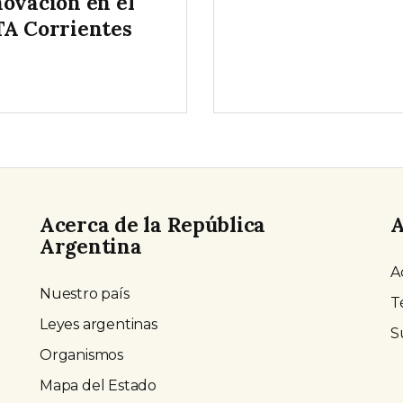
novación en el
TA Corrientes
Acerca de la República
A
Argentina
A
Nuestro país
T
Leyes argentinas
S
Organismos
Mapa del Estado