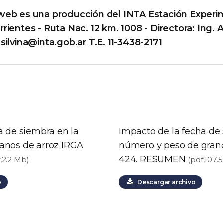
web es una producción del INTA Estación Experi
ientes - Ruta Nac. 12 km. 1008 - Directora: Ing. Ag
silvina@inta.gob.ar
T.E. 11-3438-2171
a de siembra en la
Impacto de la fecha de 
anos de arroz IRGA
número y peso de grano
424. RESUMEN
f,2.2 Mb)
(pdf,107.
o
Descargar archivo