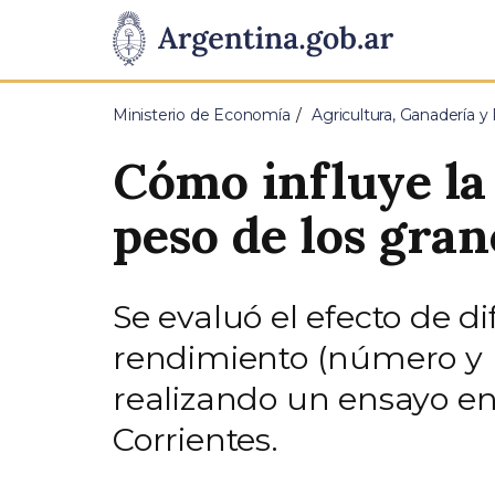
Pasar al contenido principal
Presidencia
de
Ministerio de Economía
Agricultura, Ganadería y
la
Cómo influye la 
Nación
peso de los gra
Se evaluó el efecto de 
rendimiento (número y p
realizando un ensayo en
Corrientes.