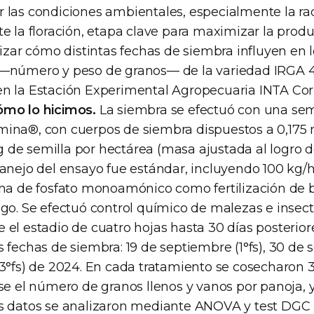
 las condiciones ambientales, especialmente la ra
e la floración, etapa clave para maximizar la produ
alizar cómo distintas fechas de siembra influyen e
—número y peso de granos— de la variedad IRGA 42
n la Estación Experimental Agropecuaria INTA Corr
ómo lo hicimos.
La siembra se efectuó con una se
ina®, con cuerpos de siembra dispuestos a 0,175 m
de semilla por hectárea (masa ajustada al logro 
manejo del ensayo fue estándar, incluyendo 100 kg/h
/ha de fosfato monoamónico como fertilización de 
go. Se efectuó control químico de malezas e insecto
el estadio de cuatro hojas hasta 30 días posteriores
 fechas de siembra: 19 de septiembre (1°fs), 30 de 
(3°fs) de 2024. En cada tratamiento se cosecharon 
se el número de granos llenos y vanos por panoja, y
s datos se analizaron mediante ANOVA y test DGC (α