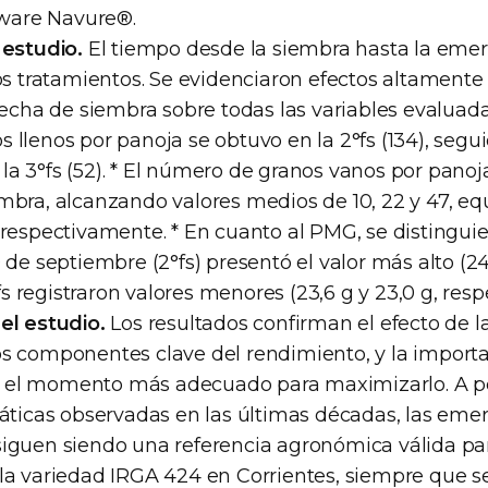
ftware Navure®.
 estudio.
El tiempo desde la siembra hasta la emer
os tratamientos. Se evidenciaron efectos altamente 
fecha de siembra sobre todas las variables evaluada
llenos por panoja se obtuvo en la 2°fs (134), seguid
s, la 3°fs (52). * El número de granos vanos por pan
bra, alcanzando valores medios de 10, 22 y 47, equi
 respectivamente. * En cuanto al PMG, se distingui
 de septiembre (2°fs) presentó el valor más alto (24
3°fs registraron valores menores (23,6 g y 23,0 g, res
el estudio.
Los resultados confirman el efecto de l
s componentes clave del rendimiento, y la importa
el momento más adecuado para maximizarlo. A pe
máticas observadas en las últimas décadas, las eme
iguen siendo una referencia agronómica válida para
la variedad IRGA 424 en Corrientes, siempre que s