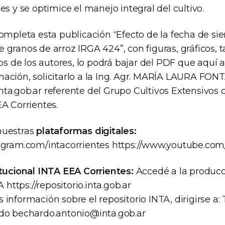
es y se optimice el manejo integral del cultivo.
ompleta esta publicación “Efecto de la fecha de si
granos de arroz IRGA 424”, con figuras, gráficos, ta
tos de los autores, lo podrá bajar del PDF que aquí 
ación, solicitarlo a la Ing. Agr. MARÍA LAURA FO
ta.gob.ar
referente del Grupo Cultivos Extensivos 
A Corrientes.
nuestras
plataformas digitales:
agram.com/intacorrientes https://www.youtube.com
itucional INTA EEA Corrientes:
Accedé a la producc
A https://repositorio.inta.gob.ar
información sobre el repositorio INTA, dirigirse a: T
rdo
bechardo.antonio@inta.gob.ar