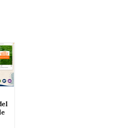
del
de