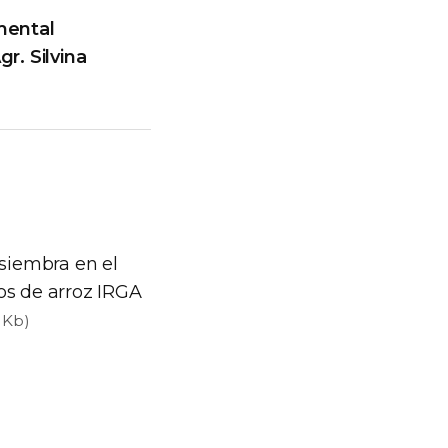
mental
r. Silvina
siembra en el
s de arroz IRGA
5 Kb)