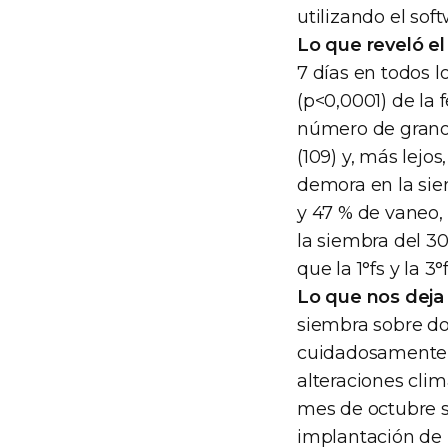
utilizando el so
Lo que reveló el
7 días en todos l
(p<0,0001) de la 
número de granos 
(109) y, más lejo
demora en la siem
y 47 % de vaneo,
la siembra del 30
que la 1°fs y la 
Lo que nos deja 
siembra sobre do
cuidadosamente 
alteraciones cli
mes de octubre s
implantación de 