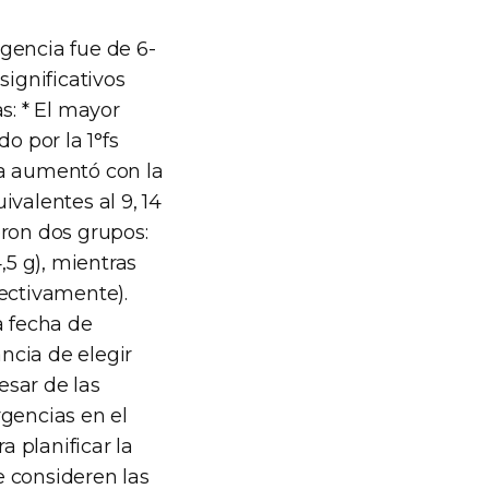
gencia fue de 6-
significativos
s: * El mayor
o por la 1°fs
oja aumentó con la
valentes al 9, 14
eron dos grupos:
,5 g), mientras
pectivamente).
a fecha de
ncia de elegir
sar de las
rgencias en el
 planificar la
e consideren las