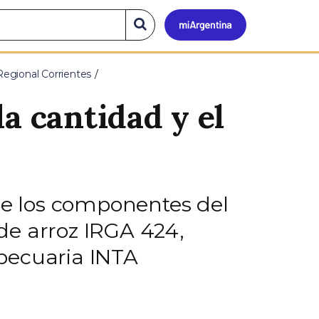
Mi
Buscar
en
el
Argen
sitio
Regional Corrientes
a cantidad y el
bre los componentes del
de arroz IRGA 424,
pecuaria INTA