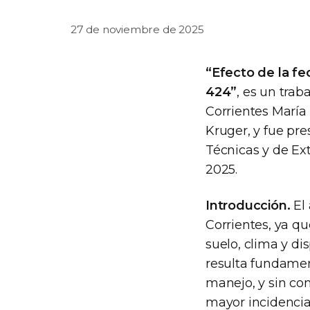
27 de noviembre de 2025
“Efecto de la f
424”
, es un trab
Corrientes María
Kruger, y fue pr
Técnicas y de Ex
2025.
Introducción.
El 
Corrientes, ya q
suelo, clima y di
resulta fundament
manejo, y sin con
mayor incidencia