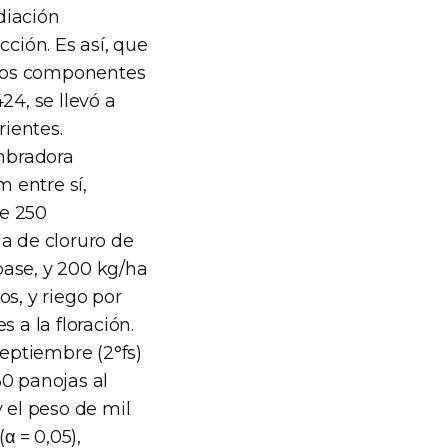
diación
cción. Es así, que
n los componentes
4, se llevó a
ientes.
mbradora
 entre sí,
de 250
a de cloruro de
base, y 200 kg/ha
s, y riego por
 a la floración.
septiembre (2°fs)
30 panojas al
 el peso de mil
 = 0,05),