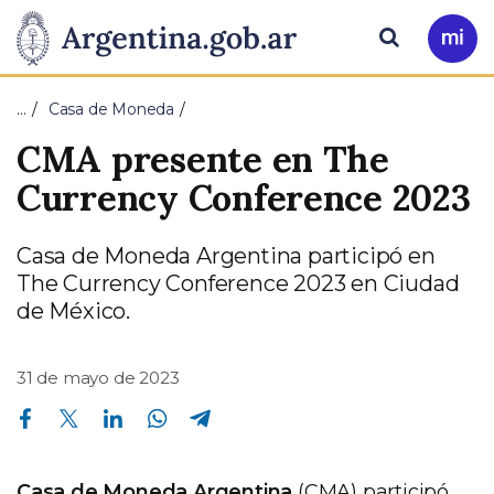
Pasar al contenido principal
Presidencia
Buscar
Ir
a
de
Mi
…
Casa de Moneda
Arg
la
CMA presente en The
Nación
Currency Conference 2023
Casa de Moneda Argentina participó en
The Currency Conference 2023 en Ciudad
de México.
31 de mayo de 2023
Compartir en Facebook
Compartir en Twitter
Compartir en Linkedin
Compartir en Whatsapp
Compartir en Telegram
Casa de Moneda Argentina
(CMA) participó