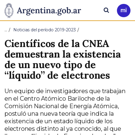
Pasar al contenido principal
Presidencia
Buscar
Ir
a
de
Mi
…
Noticias del período 2019-2023
Arg
la
Científicos de la CNEA
Nación
demuestran la existencia
de un nuevo tipo de
“líquido” de electrones
Un equipo de investigadores que trabajan
en el Centro Atómico Bariloche de la
Comisión Nacional de Energía Atómica,
postuló una nueva teoría que indica la
existencia de un estado líquido de los
electrones distinto al ya conocido, al que