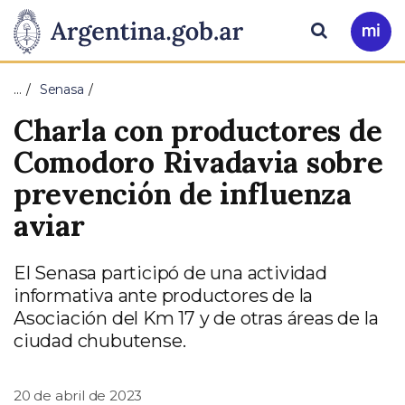
Pasar al contenido principal
Presidencia
Buscar
Ir
a
de
Mi
…
Senasa
Arg
la
Charla con productores de
Nación
Comodoro Rivadavia sobre
prevención de influenza
aviar
El Senasa participó de una actividad
informativa ante productores de la
Asociación del Km 17 y de otras áreas de la
ciudad chubutense.
20 de abril de 2023