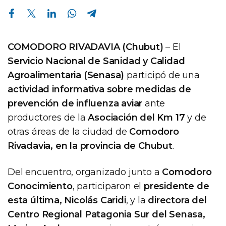
Compartir en Facebook
Compartir en Twitter
Compartir en Linkedin
Compartir en Whatsapp
Compartir en Telegram
COMODORO RIVADAVIA (Chubut)
– El
Servicio Nacional de Sanidad y Calidad
Agroalimentaria (Senasa)
participó de una
actividad informativa sobre medidas de
prevención de influenza aviar
ante
productores de la
Asociación del Km 17
y de
otras áreas de la ciudad de
Comodoro
Rivadavia, en la provincia de Chubut
.
Del encuentro, organizado junto a
Comodoro
Conocimiento
, participaron el
presidente de
esta última, Nicolás Caridi
, y la
directora del
Centro Regional Patagonia Sur del Senasa,