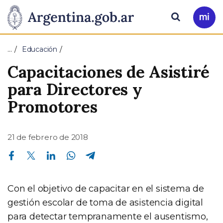
Pasar al contenido principal
Presidencia
Buscar
Ir
a
de
Mi
…
Educación
Arg
la
Capacitaciones de Asistiré
Nación
para Directores y
Promotores
21 de febrero de 2018
Compartir en Facebook
Compartir en Twitter
Compartir en Linkedin
Compartir en Whatsapp
Compartir en Telegram
Con el objetivo de capacitar en el sistema de
gestión escolar de toma de asistencia digital
para detectar tempranamente el ausentismo,