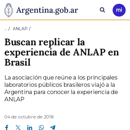
Pasar al contenido principal
Presidencia
Buscar
Ir
a
de
Mi
…
ANLAP
Arg
la
Buscan replicar la
Nación
experiencia de ANLAP en
Brasil
La asociación que reúne a los principales
laboratorios públicos brasileros viajó a la
Argentina para conocer la experiencia de
ANLAP
04 de octubre de 2018
Compartir en Facebook
Compartir en Twitter
Compartir en Linkedin
Compartir en Whatsapp
Compartir en Telegram