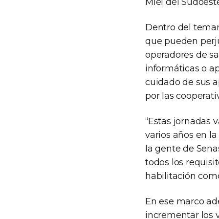
Miel del Sudoest
Dentro del temar
que pueden perjud
operadores de sal
informáticas o ap
cuidado de sus ap
por las cooperati
“Estas jornadas 
varios años en l
la gente de Sena
todos los requisi
habilitación como
En ese marco ade
incrementar los 