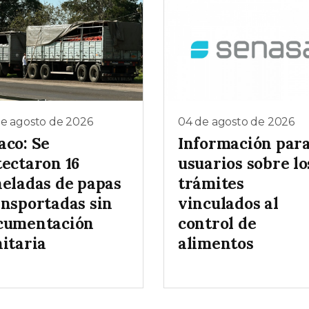
de agosto de 2026
04 de agosto de 2026
aco: Se
Información par
tectaron 16
usuarios sobre lo
neladas de papas
trámites
ansportadas sin
vinculados al
cumentación
control de
nitaria
alimentos