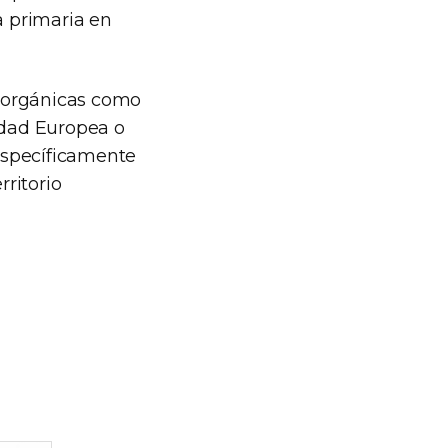
a primaria en
o orgánicas como
idad Europea o
específicamente
ritorio