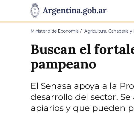
Pasar al contenido principal
Presidencia
de
Ministerio de Economía
Agricultura, Ganadería y
la
Buscan el fortal
Nación
pampeano
El Senasa apoya a la Pr
desarrollo del sector. S
apiarios y que pueden pe