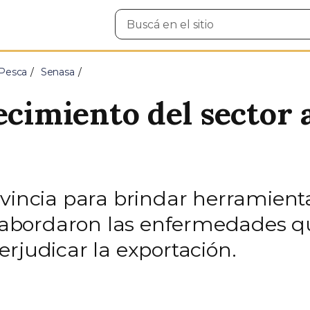
Buscar
en
el
sitio
 Pesca
Senasa
ecimiento del sector 
ovincia para brindar herramient
e abordaron las enfermedades qu
rjudicar la exportación.