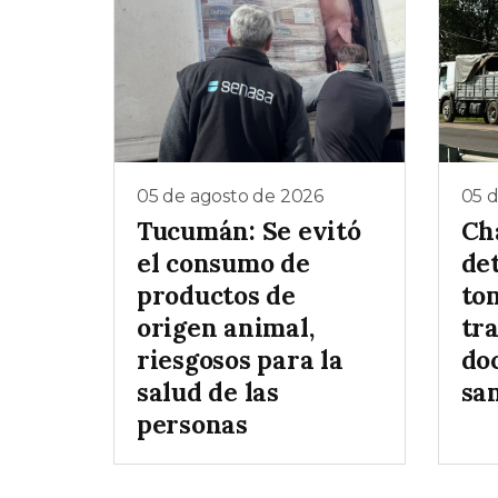
05 de agosto de 2026
05 
Tucumán: Se evitó
Ch
el consumo de
de
productos de
to
origen animal,
tr
riesgosos para la
do
salud de las
sa
personas