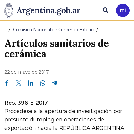
Pasar al contenido principal
Presidencia
Buscar
Ir
a
de
Mi
…
Comisión Nacional de Comercio Exterior
Arg
la
Artículos sanitarios de
Nación
cerámica
22 de mayo de 2017
Compartir en Facebook
Compartir en Twitter
Compartir en Linkedin
Compartir en Whatsapp
Compartir en Telegram
Res. 396-E-2017
Procédese a la apertura de investigación por
presunto dumping en operaciones de
exportación hacia la REPÚBLICA ARGENTINA