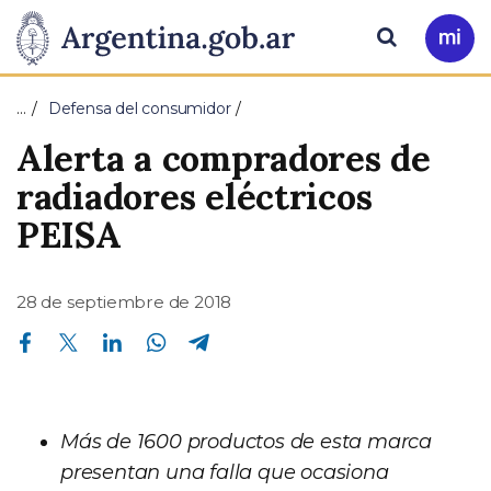
Pasar al contenido principal
Presidencia
Buscar
Ir
a
de
Mi
…
Defensa del consumidor
Arg
la
Alerta a compradores de
Nación
radiadores eléctricos
PEISA
28 de septiembre de 2018
Compartir en Facebook
Compartir en Twitter
Compartir en Linkedin
Compartir en Whatsapp
Compartir en Telegram
Más de 1600 productos de esta marca
presentan una falla que ocasiona