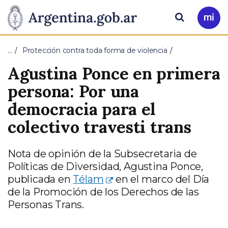
Pasar al contenido principal
Presidencia
Buscar
Ir
a
de
Mi
…
Protección contra toda forma de violencia
Arg
la
Agustina Ponce en primera
Nación
persona: Por una
democracia para el
colectivo travesti trans
Nota de opinión de la Subsecretaria de
Políticas de Diversidad, Agustina Ponce,
publicada en
Télam
en el marco del Día
de la Promoción de los Derechos de las
Personas Trans.