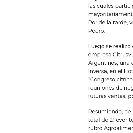
las cuales parti
mayoritariamente
Por de la tarde, 
Pedro.
Luego se realizó
empresa Citrusvil
Argentinos, una 
Inversa, en el H
"Congreso citríco
reuniones de nego
futuras ventas, p
Resumiendo, de e
total de 21 event
rubro Agroalimen