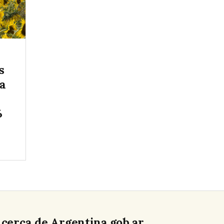
s
 a
%
cerca de Argentina.gob.ar