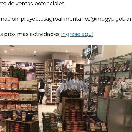
es de ventas potenciales.
rmación:
proyectosagroalimentarios@magyp.gob.ar
as próximas actividades
ingrese aquí