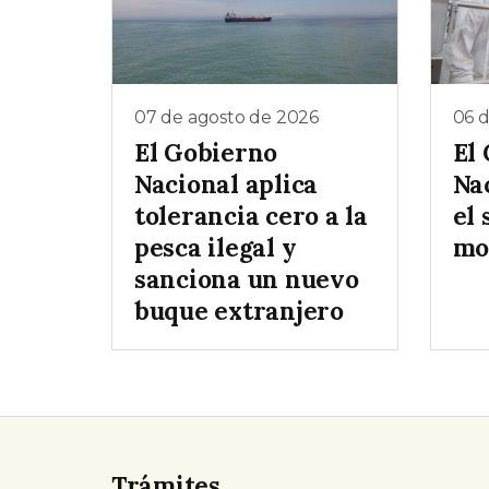
07 de agosto de 2026
06 
El Gobierno
El
Nacional aplica
Na
tolerancia cero a la
el 
pesca ilegal y
mo
sanciona un nuevo
buque extranjero
Trámites