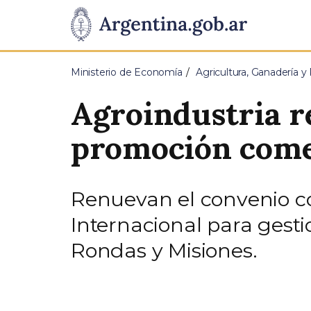
Pasar al contenido principal
Presidencia
de
Ministerio de Economía
Agricultura, Ganadería y
la
Agroindustria r
Nación
promoción comer
Renuevan el convenio co
Internacional para gest
Rondas y Misiones.