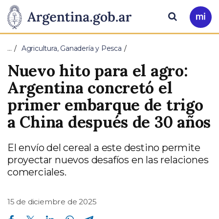
Pasar al contenido principal
Presidencia
Buscar
Ir
a
de
Mi
…
Agricultura, Ganadería y Pesca
Arg
la
Nuevo hito para el agro:
Nación
Argentina concretó el
primer embarque de trigo
a China después de 30 años
El envío del cereal a este destino permite
proyectar nuevos desafíos en las relaciones
comerciales.
15 de diciembre de 2025
Compartir en Facebook
Compartir en Twitter
Compartir en Linkedin
Compartir en Whatsapp
Compartir en Telegram