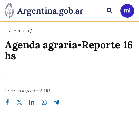
Pasar al contenido principal
Presidencia
Buscar
Ir
a
de
Mi
…
Senasa
Arg
la
Agenda agraria-Reporte 16
Nación
hs
.
17 de mayo de 2018
Compartir en Facebook
Compartir en Twitter
Compartir en Linkedin
Compartir en Whatsapp
Compartir en Telegram
.