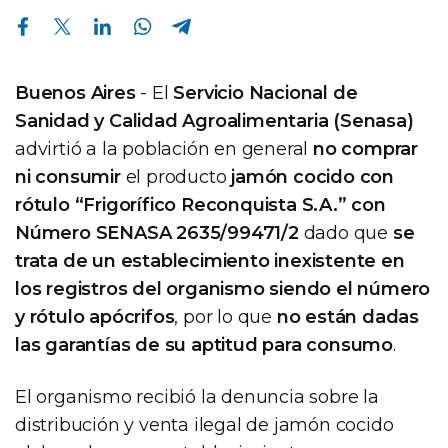
Compartir en Facebook
Compartir en Twitter
Compartir en Linkedin
Compartir en Whatsapp
Compartir en Telegram
Buenos Aires
- El
Servicio Nacional de
Sanidad y Calidad Agroalimentaria (Senasa)
advirtió a la población en general
no comprar
ni consumir
el producto
jamón cocido con
rótulo “Frigorífico Reconquista S.A.” con
Número SENASA 2635/99471/2
dado que
se
trata de un establecimiento inexistente en
los registros del organismo siendo el número
y rótulo apócrifos
, por lo que
no están dadas
las garantías de su aptitud para consumo
.
El organismo recibió la denuncia sobre la
distribución y venta ilegal de jamón cocido