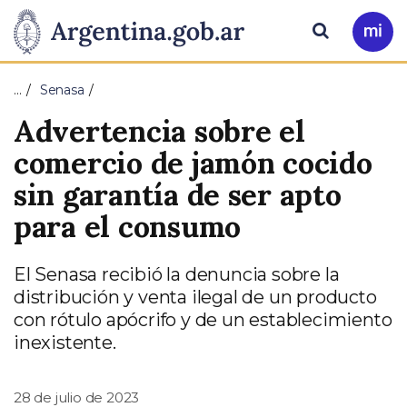
Pasar al contenido principal
Presidencia
Buscar
Ir
a
de
Mi
…
Senasa
Arg
la
Advertencia sobre el
Nación
comercio de jamón cocido
sin garantía de ser apto
para el consumo
El Senasa recibió la denuncia sobre la
distribución y venta ilegal de un producto
con rótulo apócrifo y de un establecimiento
inexistente.
28 de julio de 2023