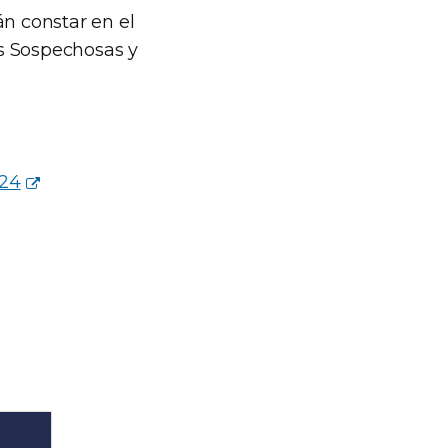
n constar en el
s Sospechosas y
024