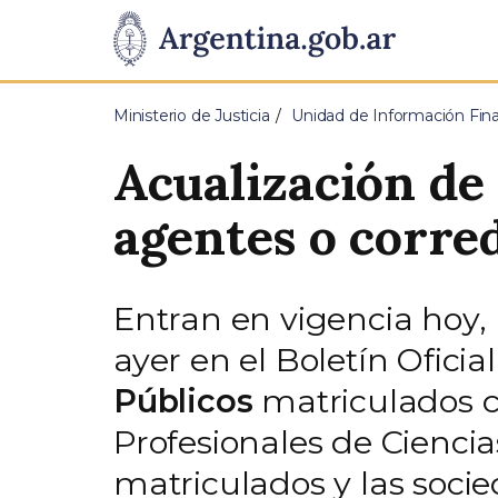
Pasar al contenido principal
Presidencia
de
Ministerio de Justicia
Unidad de Información Fina
la
Acualización de
Nación
agentes o corre
Entran en vigencia hoy,
ayer en el Boletín Ofici
Públicos
matriculados c
Profesionales de Cienci
matriculados y las socie