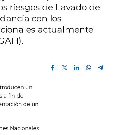
los riesgos de Lavado de
rdancia con los
nacionales actualmente
GAFI).
Compartir en Facebook
Compartir en Twitter
Compartir en Linkedin
Compartir en Whatsapp
Compartir en Telegram
ntroducen un
 a fin de
entación de un
ones Nacionales