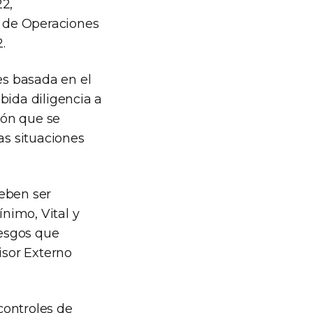
22,
s de Operaciones
.
s basada en el
bida diligencia a
ión que se
as situaciones
deben ser
nimo, Vital y
iesgos que
isor Externo
 controles de