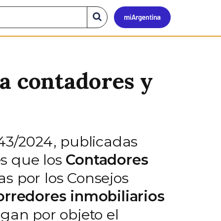
Mi
Buscar
en
el
Argen
sitio
ra contadores y
 43/2024, publicadas
es que los
Contadores
s por los Consejos
orredores inmobiliarios
gan por objeto el