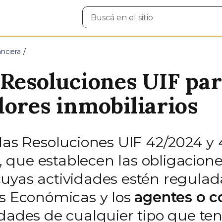
Buscar
en
el
sitio
nciera
 Resoluciones UIF pa
dores inmobiliarios
 las Resoluciones UIF 42/2024 y
al, que establecen las obligacion
uyas actividades estén regulada
as Económicas y los
agentes o c
dades de cualquier tipo que ten