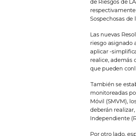
de Riesgos de LA
respectivamente,
Sospechosas de l
Las nuevas Resol
riesgo asignado a
aplicar -simplifi
realice, además d
que pueden conll
También se estab
monitoreadas por
Móvil (SMVM), los
deberán realizar,
Independiente (R
Por otro lado, es