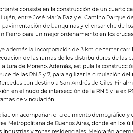
tante consiste en la construcción de un cuarto carr
a Luján, entre José María Paz y el Camino Parque de
 pavimentación de banquinas y el ensanche de lo
ín Fierro para un mejor ordenamiento en los cruces 
uye además la incorporación de 3 km de tercer carr
ecuación de las ramas de los distribuidores de las c
 la altura de Moreno. Además, estipula la construcc
uce de las RN 5 y 7, para agilizar la circulación del 
ercedes con destino a San Andrés de Giles. Finalm
ión en el nudo de intersección de la RN 5 y la ex RN
ramas de vinculación.
liación acompañan el crecimiento demográfico y u
rea Metropolitana de Buenos Aires, donde en los úl
 industrias y zonas residenciales. Mejorarán adem