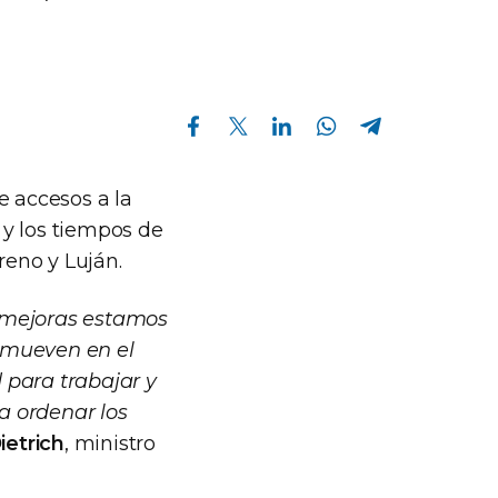
Compartir en Facebook
Compartir en Twitter
Compartir en Linkedin
Compartir en Whatsapp
Compartir en Telegram
e accesos a la
 y los tiempos de
reno y Luján.
s mejoras estamos
 mueven en el
 para trabajar y
a ordenar los
ietrich
, ministro