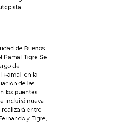
utopista
Ciudad de Buenos
el Ramal Tigre. Se
largo de
l Ramal, en la
uación de las
on los puentes
se incluirá nueva
 realizará entre
 Fernando y Tigre,