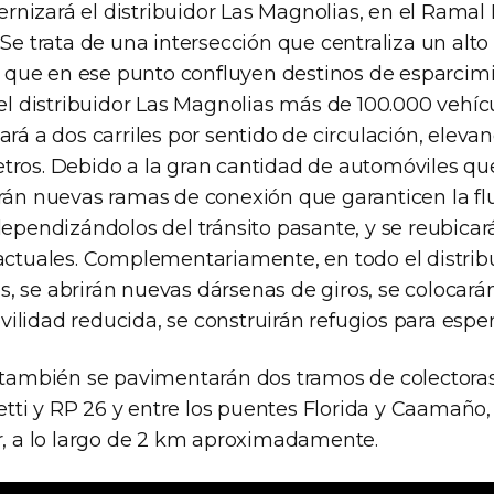
izará el distribuidor Las Magnolias, en el Ramal Pi
 Se trata de una intersección que centraliza un alt
ya que en ese punto confluyen destinos de esparcim
 el distribuidor Las Magnolias más de 100.000 vehícu
ará a dos carriles por sentido de circulación, elevand
tros. Debido a la gran cantidad de automóviles que
rán nuevas ramas de conexión que garanticen la flu
dependizándolos del tránsito pasante, y se reubica
actuales. Complementariamente, en todo el distribu
, se abrirán nuevas dársenas de giros, se colocar
lidad reducida, se construirán refugios para espera
r también se pavimentarán dos tramos de colectoras
ti y RP 26 y entre los puentes Florida y Caamaño
ar, a lo largo de 2 km aproximadamente.