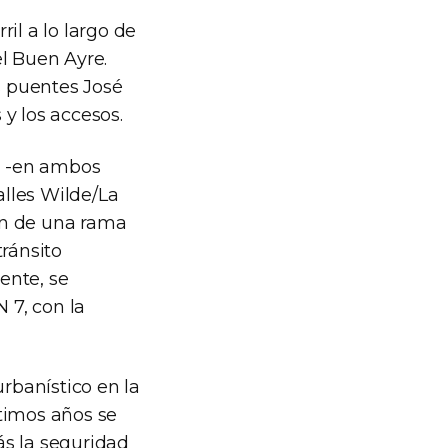
il a lo largo de
l Buen Ayre.
s puentes José
y los accesos.
il -en ambos
alles Wilde/La
ión de una rama
tránsito
ente, se
 7, con la
rbanístico en la
timos años se
ás la seguridad