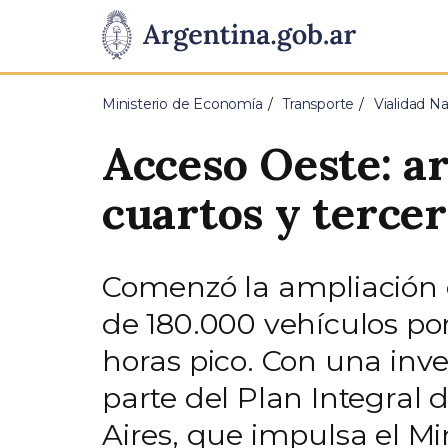
Pasar al contenido principal
Presidencia
de
Ministerio de Economía
Transporte
Vialidad Na
la
Acceso Oeste: a
Nación
cuartos y tercer
Comenzó la ampliación 
de 180.000 vehículos por
horas pico. Con una inve
parte del Plan Integral
Aires, que impulsa el Mi