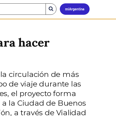
Mi
Buscar
en
el
Argen
sitio
ara hacer
la circulación de más
po de viaje durante las
nes, el proyecto forma
s a la Ciudad de Buenos
ón, a través de Vialidad