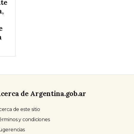
nte
a,
e
a
cerca de Argentina.gob.ar
cerca de este sitio
érminos y condiciones
ugerencias