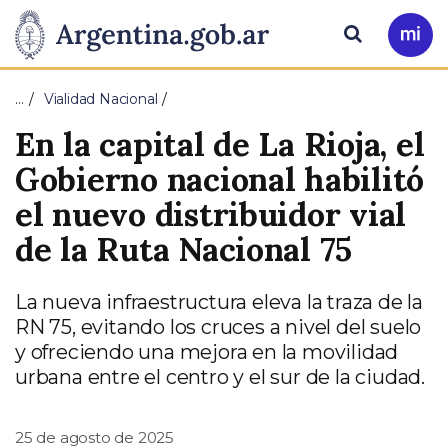
Pasar al contenido principal
Presidencia
Buscar
Ir
a
de
Mi
…
Vialidad Nacional
Arg
la
En la capital de La Rioja, el
Nación
Gobierno nacional habilitó
el nuevo distribuidor vial
de la Ruta Nacional 75
La nueva infraestructura eleva la traza de la
RN 75, evitando los cruces a nivel del suelo
y ofreciendo una mejora en la movilidad
urbana entre el centro y el sur de la ciudad.
25 de agosto de 2025