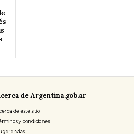
de
és
us
s
cerca de Argentina.gob.ar
cerca de este sitio
érminos y condiciones
ugerencias