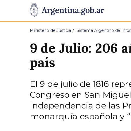
Pasar al contenido principal
Presidencia
de
Ministerio de Justicia
Sistema Argentino de Infor
la
9 de Julio: 206 
Nación
país
El 9 de julio de 1816 rep
Congreso en San Miguel
Independencia de las Pro
monarquía española y “d