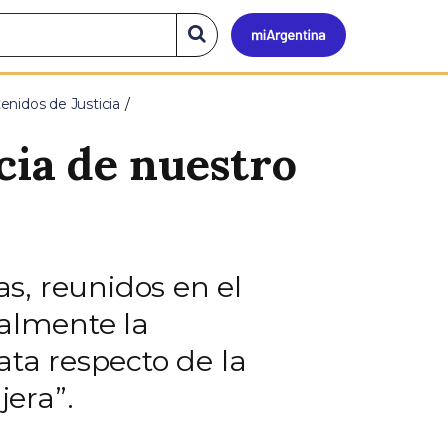
Mi
Buscar
en
el
Argen
sitio
enidos de Justicia
cia de nuestro
as, reunidos en el
almente la
ata respecto de la
era”.