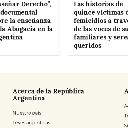
nseñar Derecho”,
Las historias de
 documental
quince víctimas 
bre la enseñanza
femicidios a trav
la Abogacía en la
de las voces de s
gentina
familiares y sere
queridos
Acerca de la República
A
Argentina
A
Nuestro país
T
Leyes argentinas
S