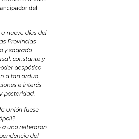
mancipador del
a nueve días del
las Provincias
to y sagrado
rsal, constante y
poder despótico
on a tan arduo
ciones e interés
y posteridad.
la Unión fuese
ópoli?
 a uno reiteraron
ependencia del