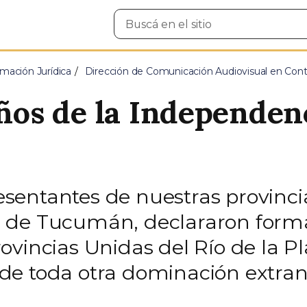
Buscar
en
el
sitio
mación Jurídica
Dirección de Comunicación Audiovisual en Cont
años de la Independen
resentantes de nuestras provinci
 de Tucumán, declararon form
vincias Unidas del Río de la Pl
e toda otra dominación extranj