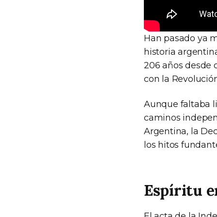
Han pasado ya má
historia argenti
206 años desde q
con la Revolució
Aunque faltaba li
caminos independ
Argentina, la De
los hitos fundant
Espíritu 
El acta de la In