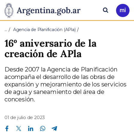
Pasar al contenido principal
Presidencia
Buscar
Ir
a
de
Mi
…
Agencia de Planificación (APla)
Arg
la
16º aniversario de la
Nación
creación de APla
Desde 2007 la Agencia de Planificación
acompaña el desarrollo de las obras de
expansión y mejoramiento de los servicios
de agua y saneamiento del área de
concesión.
01 de julio de 2023
Compartir en Facebook
Compartir en Twitter
Compartir en Linkedin
Compartir en Whatsapp
Compartir en Telegram