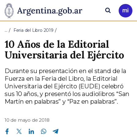
Pasar al contenido principal
Presidencia
Buscar
Ir
a
de
Mi
…
Feria del Libro 2019
Arg
la
10 Años de la Editorial
Nación
Universitaria del Ejército
Durante su presentación en el stand de la
Fuerza en la Feria del Libro, la Editorial
Universitaria del Ejército (EUDE) celebró
sus 10 años, y presentó los audiolibros “San
Martín en palabras” y “Paz en palabras”.
10 de mayo de 2018
Compartir en Facebook
Compartir en Twitter
Compartir en Linkedin
Compartir en Whatsapp
Compartir en Telegram