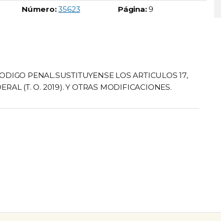
Boletín Oficial número:
Número:
35623
Página:
9
CODIGO PENAL.SUSTITUYENSE LOS ARTICULOS 17,
RAL (T. O. 2019). Y OTRAS MODIFICACIONES.