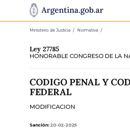
Pasar al contenido principal
Presidencia
de
Ministerio de Justicia
Normativa
la
Ley 27785
Nación
HONORABLE CONGRESO DE LA N
CODIGO PENAL Y CO
FEDERAL
MODIFICACION
Sanción:
20-02-2025