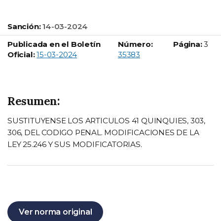
Sanción:
14-03-2024
Publicada en el Boletín
Número:
Página:
3
Boletín Oficial número:
Oficial:
15-03-2024
35383
Resumen:
SUSTITUYENSE LOS ARTICULOS 41 QUINQUIES, 303,
306, DEL CODIGO PENAL. MODIFICACIONES DE LA
LEY 25.246 Y SUS MODIFICATORIAS.
Ver norma original