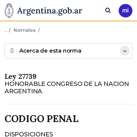
Pasar al contenido principal
Presidencia
Buscar
Ir
a
de
Mi
…
Normativa
Arg
la
Acerca de esta norma
Nación
Ley 27739
HONORABLE CONGRESO DE LA NACION
ARGENTINA
CODIGO PENAL
DISPOSICIONES