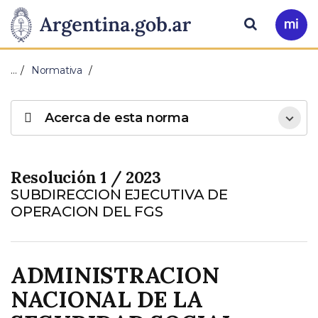
Pasar al contenido principal
Presidencia
Buscar
Ir
a
de
Mi
…
Normativa
Arg
la
Acerca de esta norma
Nación
Resolución 1 / 2023
SUBDIRECCION EJECUTIVA DE
OPERACION DEL FGS
ADMINISTRACION
NACIONAL DE LA