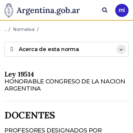
Pasar al contenido principal
Presidencia
Buscar
Ir
a
de
Mi
…
Normativa
Arg
la
Acerca de esta norma
Nación
Ley 19514
HONORABLE CONGRESO DE LA NACION
ARGENTINA
DOCENTES
PROFESORES DESIGNADOS POR