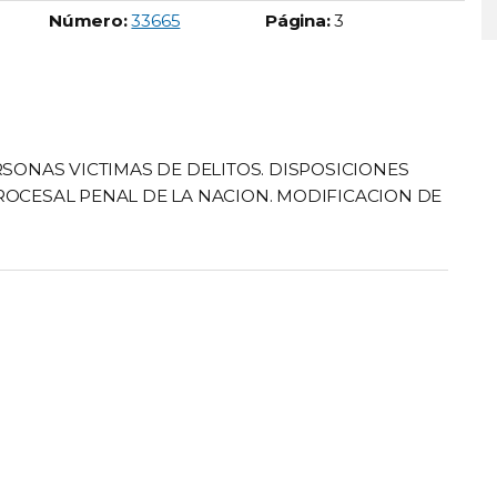
Boletín Oficial número:
Número:
33665
Página:
3
RSONAS VICTIMAS DE DELITOS. DISPOSICIONES
ROCESAL PENAL DE LA NACION. MODIFICACION DE