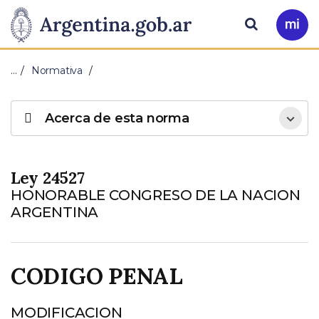
Pasar al contenido principal
Presidencia
Buscar
Ir
a
de
Mi
…
Normativa
Arg
la
Acerca de esta norma
Nación
Ley 24527
HONORABLE CONGRESO DE LA NACION
ARGENTINA
CODIGO PENAL
MODIFICACION